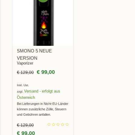
BOT!
SMONO 5 NEUE
VERSION
Vaporizer
€
99,00
€
129,00
Inkl. Ust.
Versand
zzgl.
Bei Lieferungen in Nicht-EU-Länder
können zusätzliche Zölle, Steuern
und Gebühren anfallen.
€
129,00
€
99,00