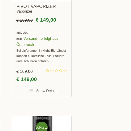
PIVOT VAPORIZER
Vaporizer
€
149,00
€
169,00
Inkl. Ust.
Versand
zzgl.
Bei Lieferungen in Nicht-EU-Länder
können zusätzliche Zölle, Steuern
und Gebühren anfallen.
€
169,00
€
149,00
Show Details
ANGE