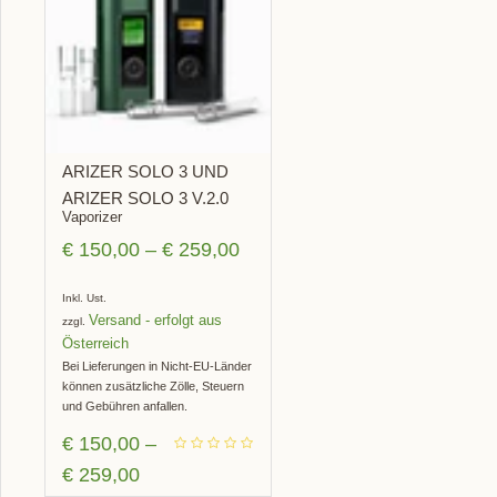
BOT!
ARIZER SOLO 3 UND
ARIZER SOLO 3 V.2.0
Vaporizer
€
150,00
–
€
259,00
Inkl. Ust.
Versand
zzgl.
Bei Lieferungen in Nicht-EU-Länder
können zusätzliche Zölle, Steuern
und Gebühren anfallen.
€
150,00
–
€
259,00