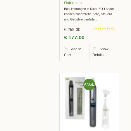
Bei Lieferungen in Nicht-EU-Länder
können zusätzliche Zölle, Steuern
und Gebühren anfallen.
€
259,00
€
177,00
Add to
Show
Cart
Details
ANGE
BOT!