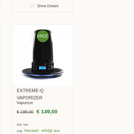
Show Details
ANGE
BOT!
EXTREME-Q
VAPORIZER
Vaporizer
€
149,00
€
199,00
Inkl. Ust.
Versand
zzgl.