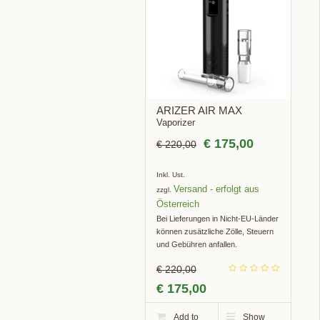
BOT!
ARIZER AIR MAX
Vaporizer
€
175,00
€
220,00
Inkl. Ust.
Versand
zzgl.
Bei Lieferungen in Nicht-EU-Länder
können zusätzliche Zölle, Steuern
und Gebühren anfallen.
€
220,00
€
175,00
Add to
Show