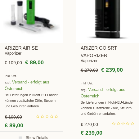
BOT!
BOT!
ARIZER AIR SE
ARIZER GO SRT
Vaporizer
VAPORIZER
Vaporizer
€
89,00
€
109,00
€
239,00
€
270,00
Inkl. Ust.
Versand
zzgl.
Inkl. Ust.
Versand
zzgl.
Bei Lieferungen in Nicht-EU-Länder
können zusätzliche Zölle, Steuern
Bei Lieferungen in Nicht-EU-Länder
und Gebühren anfallen.
können zusätzliche Zölle, Steuern
und Gebühren anfallen.
€
109,00
€
270,00
€
89,00
€
239,00
Show Details