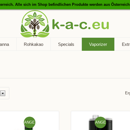
erreich. Alle sich im Shop befindlichen Produkte werden aus Österreich
anna
Rohkakao
Specials
Vaporizer
Extr
Er
ANGE
ANGE