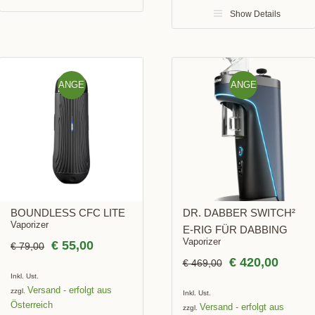
Show Details
ANGE
ANGE
BOT!
BOT!
BOUNDLESS CFC LITE
DR. DABBER SWITCH²
Vaporizer
E-RIG FÜR DABBING
Vaporizer
€
55,00
€
79,00
€
420,00
€
469,00
Inkl. Ust.
Versand
zzgl.
Inkl. Ust.
Versand
zzgl.