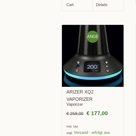
Cart
Details
ANGE
BOT!
ARIZER XQ2
VAPORIZER
Vaporizer
€
177,00
€
259,00
Inkl. Ust.
Versand
zzgl.