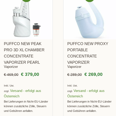
BOT!
BOT!
PUFFCO NEW PEAK
PUFFCO NEW PROXY
PRO 3D XL CHAMBER
PORTABLE
CONCENTRATE
CONCENTRATE
VAPORIZER PEARL
VAPORIZER
Vaporizer
Vaporizer
€
379,00
€
269,00
€
469,00
€
289,00
Inkl. Ust.
Inkl. Ust.
Versand
Versand
zzgl.
zzgl.
Bei Lieferungen in Nicht-EU-Länder
Bei Lieferungen in Nicht-EU-Länder
können zusätzliche Zölle, Steuern
können zusätzliche Zölle, Steuern
und Gebühren anfallen.
und Gebühren anfallen.