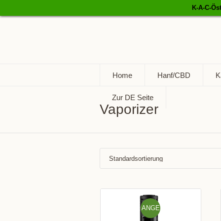
K-A-C-Öst
K-A-C
info@k-a-c.eu
Home
Hanf/CBD
K
Zur DE Seite
Vaporizer
ANGE