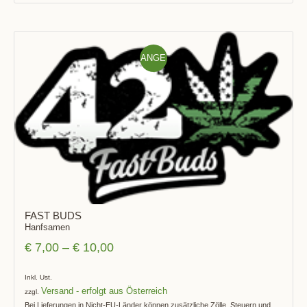
ANGE
BOT!
FAST BUDS
Hanfsamen
€
7,00
–
€
10,00
Inkl. Ust.
Versand
zzgl.
Bei Lieferungen in Nicht-EU-Länder können zusätzliche Zölle, Steuern und