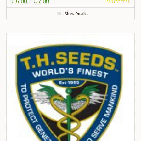
€
6,00
–
€
7,00
Show Details