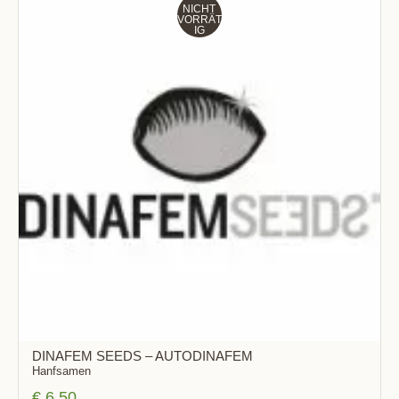
NICHT
VORRÄT
IG
DINAFEM SEEDS – AUTODINAFEM
Hanfsamen
€
6,50