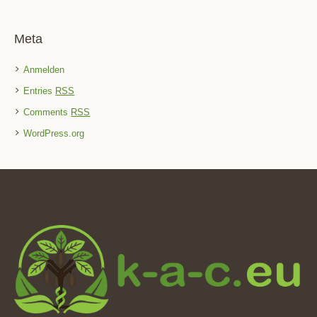
Meta
Anmelden
Entries
RSS
Comments
RSS
WordPress.org