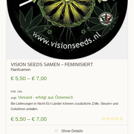
VISION SEEDS SAMEN – FEMINISIERT
Hanfsamen
€
5,50
–
€
7,00
Inkl. Ust.
Versand
zzgl.
Bei Lieferungen in Nicht-EU-Länder können zusätzliche Zölle, Steuern und
Gebühren anfallen.
€
5,50
–
€
7,00
Show Details