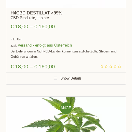
H4CBD DESTILLAT >99%
CBD Produkte
,
Isolate
€
18,00
–
€
160,00
Inkl. Ust.
Versand
zzgl.
Bei Lieferungen in Nicht-EU-Länder können zusätzliche Zölle, Steuern und
Gebühren anfallen.
€
18,00
–
€
160,00
Show Details
ANGE
BOT!