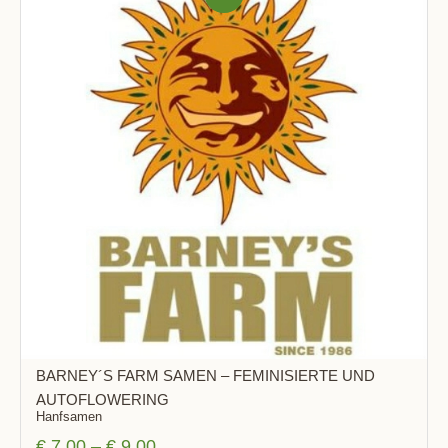
BOT!
BARNEY´S FARM SAMEN – FEMINISIERTE UND
AUTOFLOWERING
Hanfsamen
€
7,00
–
€
9,00