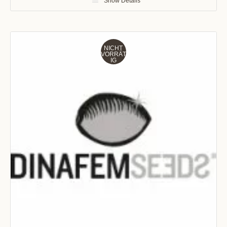
Show Details
NICHT
VORRÄT
IG