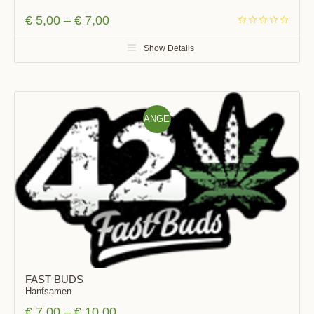
€
5,00
–
€
7,00
Show Details
ANGE
BOT!
FAST BUDS
Hanfsamen
€
7,00
–
€
10,00