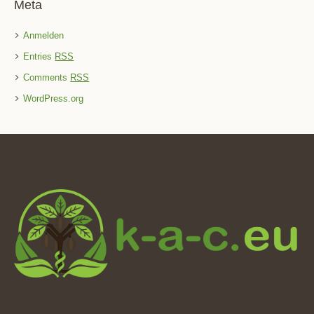
Meta
Anmelden
Entries
RSS
Comments
RSS
WordPress.org