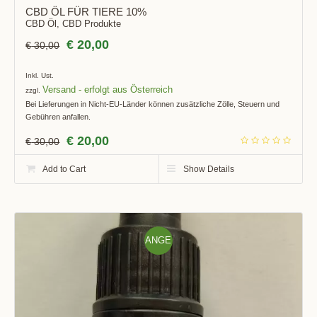
CBD ÖL FÜR TIERE 10%
CBD Öl
,
CBD Produkte
€
20,00
€
30,00
Inkl. Ust.
Versand
zzgl.
Bei Lieferungen in Nicht-EU-Länder können zusätzliche Zölle, Steuern und
Gebühren anfallen.
€
20,00
€
30,00
Add to Cart
Show Details
ANGE
BOT!