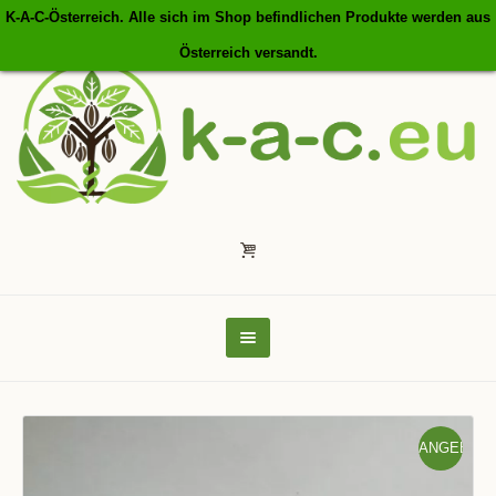
K-A-C-Österreich. Alle sich im Shop befindlichen Produkte werden aus
Österreich versandt.
ANGEBOT!