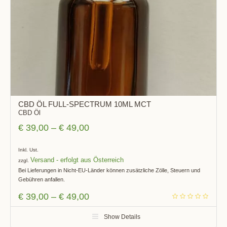
CBD ÖL FULL-SPECTRUM 10ML MCT
CBD Öl
€
39,00
–
€
49,00
Inkl. Ust.
Versand
zzgl.
Bei Lieferungen in Nicht-EU-Länder können zusätzliche Zölle, Steuern und
Gebühren anfallen.
€
39,00
–
€
49,00
Show Details