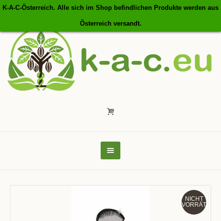
K-A-C-Österreich. Alle sich im Shop befindlichen Produkte werden aus
Österreich versandt.
NICHT
VORRÄTIG