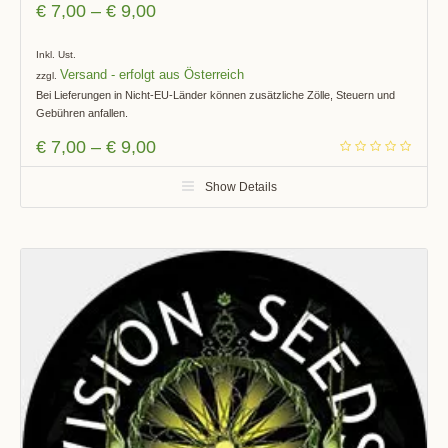
€
7,00
–
€
9,00
Inkl. Ust.
Versand
zzgl.
Bei Lieferungen in Nicht-EU-Länder können zusätzliche Zölle, Steuern und
Gebühren anfallen.
€
7,00
–
€
9,00
Show Details