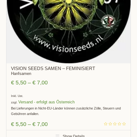
VISION SEEDS SAMEN – FEMINISIERT
Hanfsamen
€
5,50
–
€
7,00
Inkl. Ust.
Versand
zzgl.
Bei Lieferungen in Nicht-EU-Länder können zusätzliche Zölle, Steuern und
Gebühren anfallen.
€
5,50
–
€
7,00
Show Details