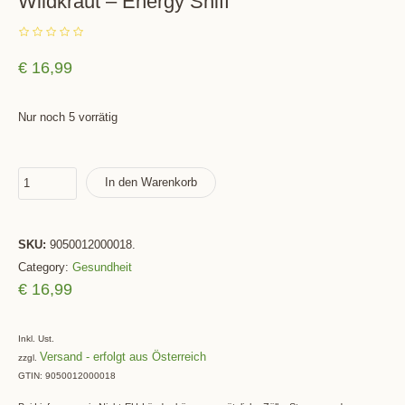
Wildkraut – Energy Sniff
€
16,99
Nur noch 5 vorrätig
In den Warenkorb
SKU:
9050012000018
.
Category:
Gesundheit
€
16,99
Inkl. Ust.
Versand
zzgl.
GTIN: 9050012000018