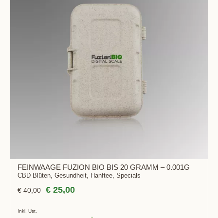
BOT!
FEINWAAGE FUZION BIO BIS 20 GRAMM – 0.001G
CBD Blüten
,
Gesundheit
,
Hanftee
,
Specials
€
25,00
€
40,00
Inkl. Ust.